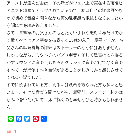
アニストが選んだ曲は、その殆どがウェブ上で実在する著名ピ
アニスト演奏でアップされているので、私は自己の読書歴のな
かで初めて音楽を聞きながら何の違和感も抵抗もなくあっとい
う間に本を読み終えました。
さて、養蜂家のお父さんのもとたぐいまれな絶対音感だけでな
く驚くべきピアノ演奏を披露する15歳の息子、塵君ですが、お
父さんの転飼養蜂の詳細はストーリーのなかにはありません。
しかしながら、ミツバチのバズ（羽音）そして遠雷の地を揺る
がすサウンドに音楽（もちろんクラシック音楽だけでなく音楽
すべて）が帰依すべき自然があることをしみじみと感じさせて
くれる小説でした。
すでに読まれている方、あるいは映画を観られた方も多いと思
います。好きな音楽を聞きながら、就寝前、スプーン一杯のは
ちみつをいただいて、床に就くのも幸せなひと時かもしれませ
ん。
Line
Facebook
Twitter
Pinterest
共
有
1