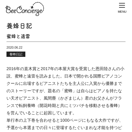
MENU
養蜂日記
蜜蜂と遠雷
2020.06.22
養蜂日記
2016年の直木賞と2017年の本屋大賞を受賞した恩田陸さんの小
説、蜜蜂と遠雷を読みました。日本で開かれる国際ピアノコン
クールに出場するピアニストたちを主人公に入賞から優勝まで
のストーリーですが、題名の「蜜蜂」は自らはピアノを持たな
い天才ピアニスト、風間塵（かざまじん）君のお父さんがフラ
ンスで転飼養蜂（開花時期と共にミツバチを移動させる養蜂）
を営んでいることに起因しています。
単行本の上下巻を合わせると1000ページにもなる大作ですが、
予選から本選までの日々に登場するたぐいまれな才能を持つピ