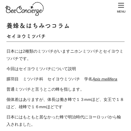
MENU
養蜂＆はちみつコラム
セイヨウミツバチ
日本には2種類のミツバチがいますニホンミツバチとセイヨウミ
ツバチです。
今回はセイヨウミツバチについて説明
膜羽目 ミツバチ科 セイヨウミツバチ 学名
Apis mellifera
普通ミツバチと言うとこの蜂を指します。
個体差はありますが、体長は働き蜂で１３mmほど、女王で１８
ほど、雄蜂で１６mmほどです
日本にはもともと居なかった蜂で明治時代にヨーロッパから輸
入されました。