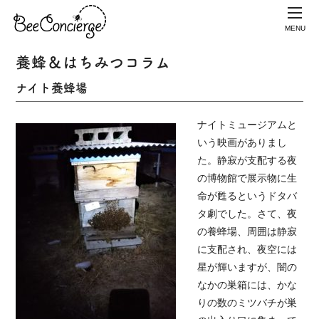
MENU
養蜂＆はちみつコラム
ナイト養蜂場
ナイトミュージアムと
いう映画がありまし
た。静寂が支配する夜
の博物館で展示物に生
命が甦るというドタバ
タ劇でした。さて、夜
の養蜂場、周囲は静寂
に支配され、夜空には
星が輝いますが、闇の
なかの巣箱には、かな
りの数のミツバチが巣