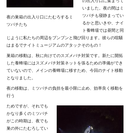
の出入り口に集まって
いました。夜の間はミ
ツバチも寝静まってい
夜の巣箱の出入り口にたむろするミ
るかと思いきや、ナイ
ツバチたち
ト養蜂場では昼間と同
じように私たちの周辺をブンブンと飛び回ります。彼らの喧騒
はまるでナイトミュージアムのアタックそのもの！
巣箱の移動は、秋に向けてのスズメバチ対策です。新たに開拓
した養蜂場にはスズメバチ対策ネットを張るための準備ができ
ていないので、メインの養蜂場に移すため、今回のナイト移動
となりました。
夜の移動は、ミツバチの負担を最小限に止め、効率良く移動を
行う
ためですが、それでも
かなり多くのミツバチ
がこの時期は、夜でも
巣の外にたむろしてい