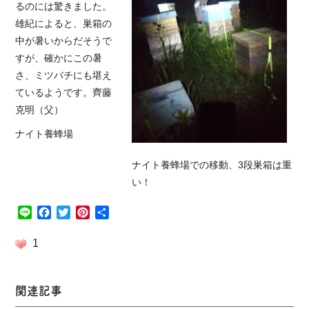
るのには驚きました。
雄紀によると、巣箱の
中が暑いからだそうで
すが、確かにこの暑
さ、ミツバチにも堪え
ているようです。齊藤
克明（父）
ナイト養蜂場
ナイト養蜂場での移動、3段巣箱は重
い！
Line
Facebook
Twitter
Pinterest
共
有
1
関連記事