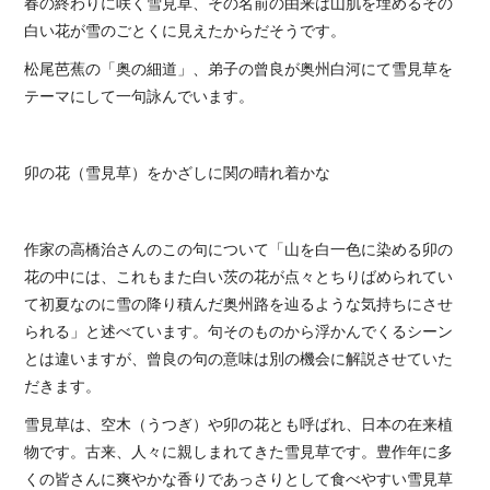
春の終わりに咲く雪見草、その名前の由来は山肌を埋めるその
白い花が雪のごとくに見えたからだそうです。
松尾芭蕉の「奥の細道」、弟子の曾良が奥州白河にて雪見草を
テーマにして一句詠んでいます。
卯の花（雪見草）をかざしに関の晴れ着かな
作家の高橋治さんのこの句について「山を白一色に染める卯の
花の中には、これもまた白い茨の花が点々とちりばめられてい
て初夏なのに雪の降り積んだ奥州路を辿るような気持ちにさせ
られる」と述べています。句そのものから浮かんでくるシーン
とは違いますが、曾良の句の意味は別の機会に解説させていた
だきます。
雪見草は、空木（うつぎ）や卯の花とも呼ばれ、日本の在来植
物です。古来、人々に親しまれてきた雪見草です。豊作年に多
くの皆さんに爽やかな香りであっさりとして食べやすい雪見草