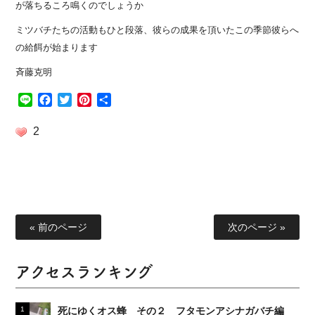
が落ちるころ鳴くのでしょうか
ミツバチたちの活動もひと段落、彼らの成果を頂いたこの季節
彼らへ
の給餌が始まります
斉藤克明
Line
Facebook
Twitter
Pinterest
共
有
2
« 前のページ
次のページ »
アクセスランキング
死にゆくオス蜂 その２ フタモンアシナガバチ編