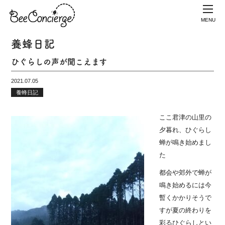
MENU
養蜂日記
ひぐらしの声が聞こえます
2021.07.05
養蜂日記
ここ君津の山里の
夕暮れ、ひぐらし
蝉が鳴き始めまし
た
都会や郊外で蝉が
鳴き始めるには今
暫くかかりそうで
すが
夏の終わりを
彩るひぐらしとい