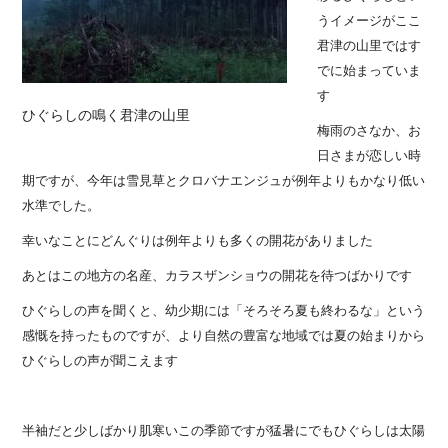
うイメージがここ
君津の山里ではす
でに始まっていま
す
ひぐらしの鳴く君津の山里
梅雨のさなか、お
日さまが恋しい時
期ですが、
今年は雪見草とクロバナエンジュが例年よりもかなり低い
水準でした。
幸いなことにどんぐりは例年よりも多くの開花がありました
あとはこの地方の名産、カラスザンショウの開花を待つばかりです
ひぐらしの声を聞くと、幼少期には「そろそろ夏も終わるな」
という
感慨を持ったものですが、より自然の豊富な地域では
夏の始まりから
ひぐらしの声が聞こえます
半袖だと少しばかり肌寒いこの季節ですが
猛暑にでもひぐらしは太陽