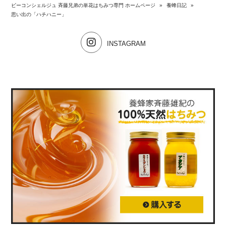
ビーコンシェルジュ 斉藤兄弟の単花はちみつ専門 ホームページ
»
養蜂日記
»
思い出の「ハチハニー」
INSTAGRAM