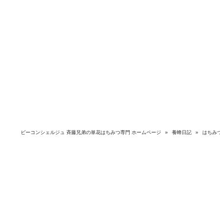
ビーコンシェルジュ 斉藤兄弟の単花はちみつ専門 ホームページ
»
養蜂日記
»
はちみ