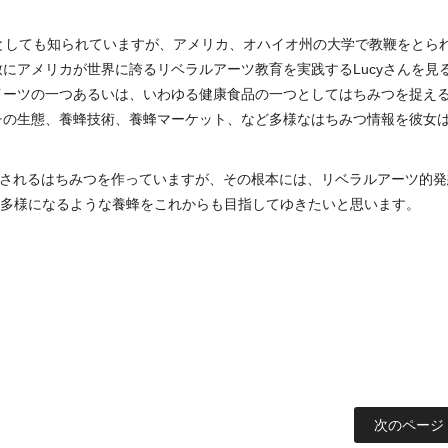
者としても知られていますが、アメリカ、オハイオ州の大学で教鞭をとら
にアメリカが世界に誇るリベラルアーツ教育を実践するLucyさんを見
イーツの一つあるいは、いわゆる健康食品の一つとしてはちみつを捉え
チの生態、養蜂技術、養蜂マーケット、など多様なはちみつ情報を彼女
皆さんに愛されるはちみつを作っていますが、その根本には、リベラルアーツ的
多様になるような養蜂をこれからも目指してゆきたいと思います。
次のページ 