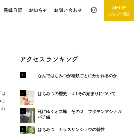
SHOP
養蜂日記
お知らせ
お問い合わせ
はちみつ通販
アクセスランキング
なんではちみつが種類ごとに分かれるのか
「は
はちみつの歴史－＃1その始まりについて
きま
さわ
死にゆくオス蜂 その２ フタモンアシナガ
バチ編
はちみつ カラスザンショウの特性