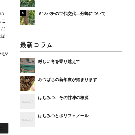
れて
ミツバチの世代交代―分蜂について
るこ
るだ
は提
最新コラム
発想が
厳しい冬を乗り越えて
みつばちの新年度が始まります
はちみつ、その甘味の根源
はちみつとポリフェノール
»