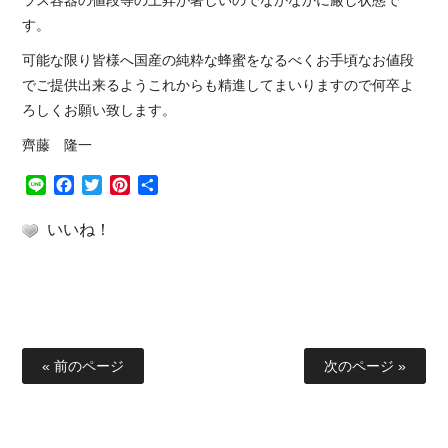
ラス容器の値段等の上昇が著しいのでなかなかに厳し状態で
す。
可能な限り皆様へ国産の純粋な蜂蜜をなるべくお手頃なお値段
でご提供出来るようこれからも精進してまいりますので何卒よ
ろしくお願い致します。
齊藤 隆一
Line
Facebook
Twitter
Pinterest
共
有
いいね！
« 前のページ
次のページ »