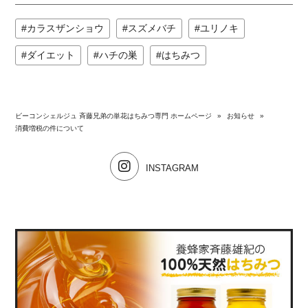
カラスザンショウ
スズメバチ
ユリノキ
ダイエット
ハチの巣
はちみつ
ビーコンシェルジュ 斉藤兄弟の単花はちみつ専門 ホームページ
»
お知らせ
»
消費増税の件について
INSTAGRAM