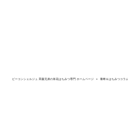
ビーコンシェルジュ 斉藤兄弟の単花はちみつ専門 ホームページ
»
養蜂＆はちみつコラ