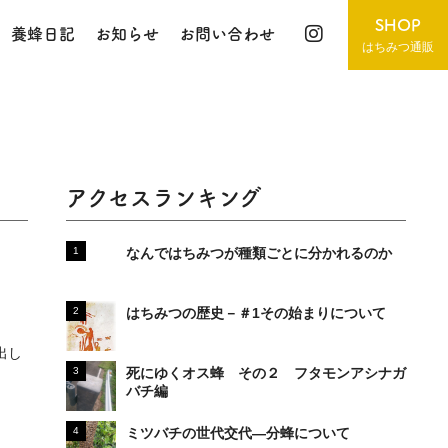
SHOP
養蜂日記
お知らせ
お問い合わせ
はちみつ通販
アクセスランキング
なんではちみつが種類ごとに分かれるのか
はちみつの歴史－＃1その始まりについて
出し
死にゆくオス蜂 その２ フタモンアシナガ
バチ編
ミツバチの世代交代―分蜂について