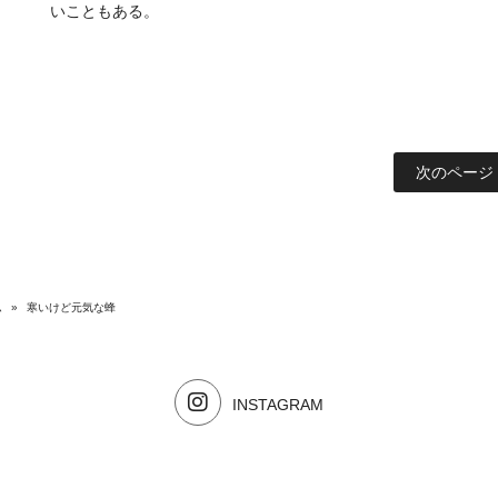
いこともある。
次のページ 
ム
»
寒いけど元気な蜂
INSTAGRAM