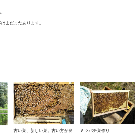
ん
事はまだまだあります。
古い巣、新しい巣。古い方が良
ミツバチ巣作り