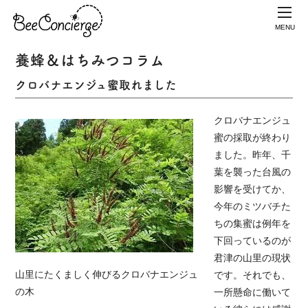
MENU
養蜂＆はちみつコラム
クロバナエンジュ蜜取れました
クロバナエンジュ
蜜の採取が終わり
ました。昨年、千
葉を襲った台風の
影響を受けてか、
今年のミツバチた
ちの集蜜は例年を
下回っているのが
君津の山里の現状
山里にたくましく伸びるクロバナエンジュ
です。それでも、
の木
一所懸命に働いて