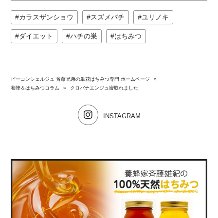
カラスザンショウ
スズメバチ
ユリノキ
ダイエット
ハチの巣
はちみつ
ビーコンシェルジュ 斉藤兄弟の単花はちみつ専門 ホームページ
»
養蜂＆はちみつコラム
»
クロバナエンジュ蜜取れました
INSTAGRAM