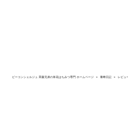
ビーコンシェルジュ 斉藤兄弟の単花はちみつ専門 ホームページ
»
養蜂日記
»
レビュ