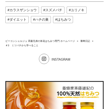
カラスザンショウ
スズメバチ
ユリノキ
ダイエット
ハチの巣
はちみつ
ビーコンシェルジュ 斉藤兄弟の単花はちみつ専門 ホームページ
»
養蜂日記
»
＃3 ミツバチから学べること
INSTAGRAM