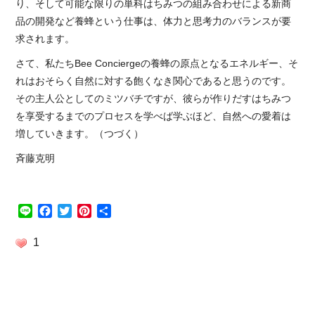
り、そして可能な限りの単科はちみつの組み合わせによる新商
品の開発など養蜂という仕事は、体力と思考力のバランスが要
求されます。
さて、私たちBee Conciergeの養蜂の原点となるエネルギー、そ
れはおそらく自然に対する飽くなき関心であると思うのです。
その主人公としてのミツバチですが、彼らが作りだすはちみつ
を享受するまでのプロセスを学べば学ぶほど、自然への愛着は
増していきます。（つづく）
斉藤克明
Line
Facebook
Twitter
Pinterest
共
有
1