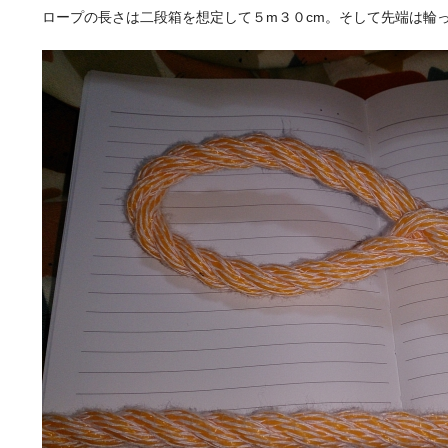
ロープの長さは二段箱を想定して５m３０cm。そして先端は輪