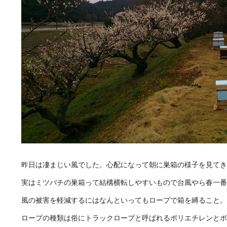
昨日は凄まじい風でした。心配になって朝に巣箱の様子を見てき
実はミツバチの巣箱って結構横転しやすいもので台風やら春一番
風の被害を軽減するにはなんといってもロープで箱を縛ること。
ロープの種類は俗にトラックロープと呼ばれるポリエチレンとポ