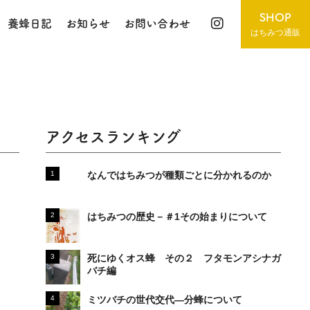
SHOP
養蜂日記
お知らせ
お問い合わせ
はちみつ通販
アクセスランキング
なんではちみつが種類ごとに分かれるのか
はちみつの歴史－＃1その始まりについて
死にゆくオス蜂 その２ フタモンアシナガ
バチ編
ミツバチの世代交代―分蜂について