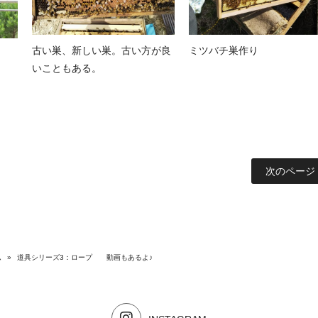
古い巣、新しい巣。古い方が良
ミツバチ巣作り
いこともある。
次のページ 
ム
»
道具シリーズ3：ロープ 動画もあるよ♪