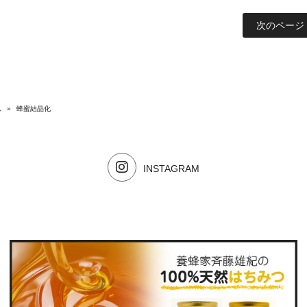
次のページ 
ム
»
蜂蜜結晶化
INSTAGRAM