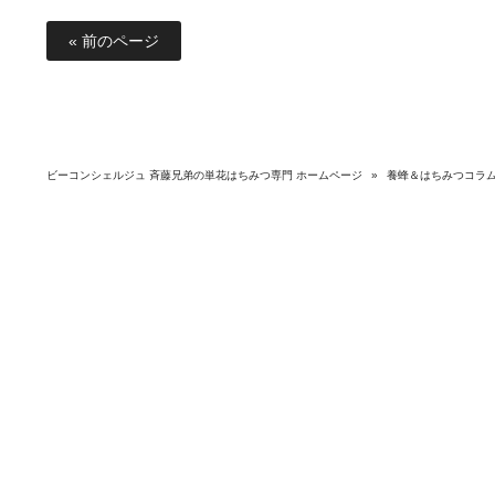
« 前のページ
ビーコンシェルジュ 斉藤兄弟の単花はちみつ専門 ホームページ
»
養蜂＆はちみつコラ