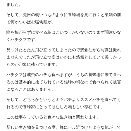
ました。
そして、先日の朝いつものように養蜂場を見に行くと巣箱の前
で何かついばむ猛禽類が。
蜂を怖がらずに食べる鳥はこいつしかいないのでまず間違いな
くハチクマです。
見つけたとたん飛び立ってしまったので残念ながら写真は撮れ
ませんでしたが飛び立つ姿はいかにも悠然としていて美しかっ
たのが印象に残っています。
ハチクマは成虫のハチも食べますが、うちの養蜂場に来て食べ
るのは基本的に捨てられている雄蜂の蛹なので食べられて被害
になることはありません。
そして、どちらかというとミツバチよりスズメバチを食べてく
れるので養蜂家にとってはむしろ頼もしい存在です。
この仕事をしていると色々な生き物と関わります。
新しい生き物を見つける度、蜂に一歩近づけたような気がして